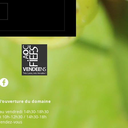
nt sera présent au salon
n "Wine Paris" au stand des
 Vendéens J184 Pavillon
Hall 7.3.
d'ouverture du domaine
 au vendredi 14h30-18h30
i 10h-12h30 / 14h30-18h
rendez-vous