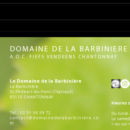
PORTES OUVERTES AVRIL 2026
Vince
du vi
Fiefs
DOMAINE DE LA BARBINIERE
Loire 
A.O.C. FIEFS VENDEENS CHANTONNAY
Le Domaine de la Barbinière
La Barbinière
St Philbert-du-Pont-Charrault
85110 CHANTONNAY
Heures 
Tel : 02 51 34 39 72
Du lundi
contact@domainedelabarbiniere.co
Le samed
m
> ou sur 